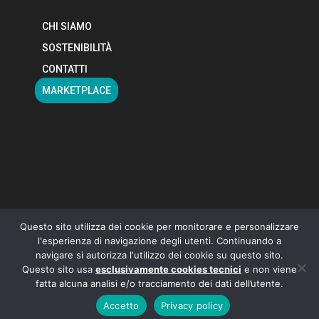
CHI SIAMO
SOSTENIBILITÀ
CONTATTI
MARKETPLACE
Questo sito utilizza dei cookie per monitorare e personalizzare
l'esperienza di navigazione degli utenti. Continuando a
All rights reserved 2024 Sharingredients s.r.l. con
navigare si autorizza l'utilizzo dei cookie su questo sito.
sede legale in Milano (MI), Via Mercadante n. 3 • C.F. e
Questo sito usa
esclusivamente cookies tecnici
e non viene
P.IVA 12995640963 • Capitale sociale int. ver. €
fatta alcuna analisi e/o tracciamento dei dati dell’utente.
20.000,00 • REA MI n. 2697217 •
Privacy & Cookie
Accetto
Privacy policy
Policy